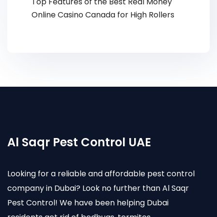
Top Features of the Best Real Money
Online Casino Canada for High Rollers
Al Saqr Pest Control UAE
Looking for a reliable and affordable pest control
company in Dubai? Look no further than Al Saqr
Pest Control! We have been helping Dubai