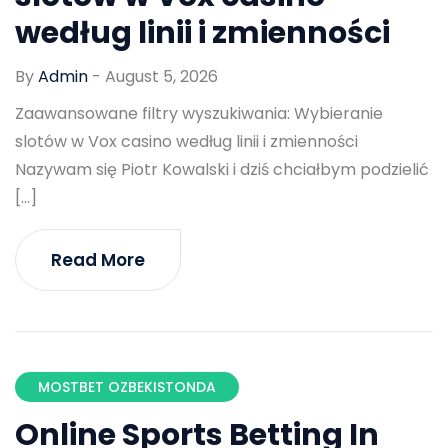
według linii i zmienności
By
Admin
-
August 5, 2026
Zaawansowane filtry wyszukiwania: Wybieranie
slotów w Vox casino według linii i zmienności
Nazywam się Piotr Kowalski i dziś chciałbym podzielić
[…]
Read More
MOSTBET OZBEKISTONDA
Online Sports Betting In