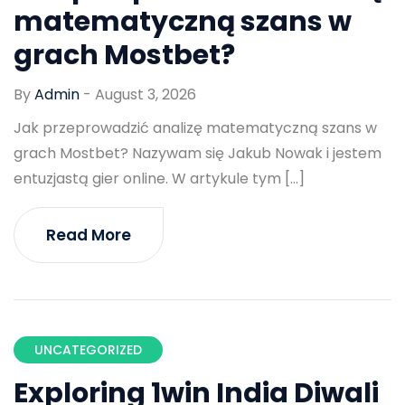
matematyczną szans w
grach Mostbet?
By
Admin
-
August 3, 2026
Jak przeprowadzić analizę matematyczną szans w
grach Mostbet? Nazywam się Jakub Nowak i jestem
entuzjastą gier online. W artykule tym […]
Read More
UNCATEGORIZED
Exploring 1win India Diwali