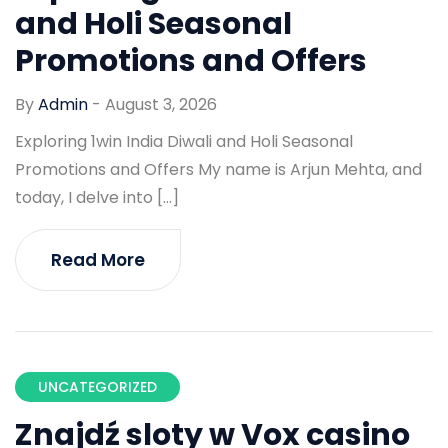
and Holi Seasonal
Promotions and Offers
By
Admin
-
August 3, 2026
Exploring 1win India Diwali and Holi Seasonal
Promotions and Offers My name is Arjun Mehta, and
today, I delve into […]
Read More
UNCATEGORIZED
Znajdź sloty w Vox casino